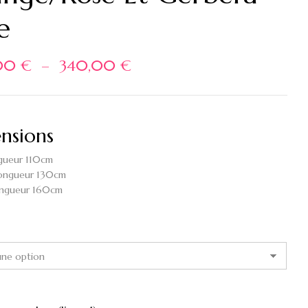
e
00
€
–
340,00
€
nsions
ongueur 110cm
longueur 130cm
ongueur 160cm