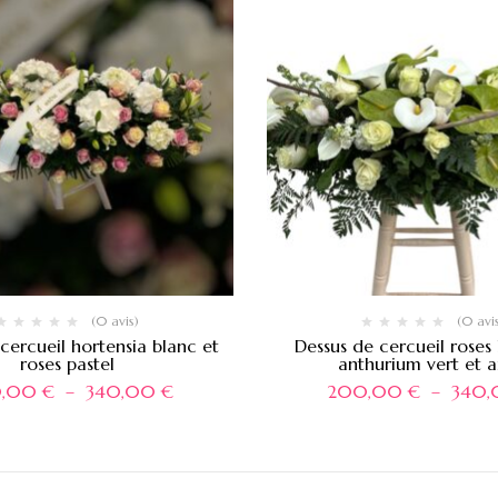
(0 avis)
(0 avi
cercueil hortensia blanc et
Dessus de cercueil roses
roses pastel
anthurium vert et 
0,00
€
–
340,00
€
200,00
€
–
340