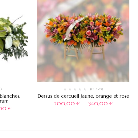
s)
(0 avis)
 blanches,
Dessus de cercueil jaune, orange et rose
arum
200,00
€
–
340,00
€
,00
€