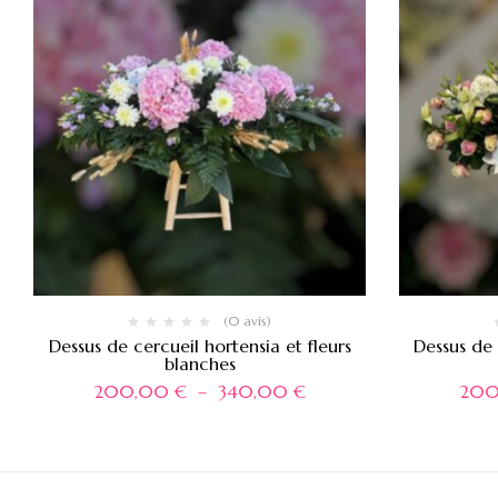
(0 avis)
Dessus de cercueil hortensia et fleurs
Dessus de 
blanches
200,00
€
–
340,00
€
20