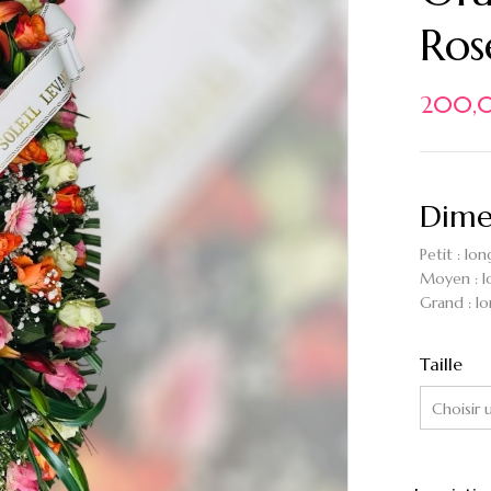
Ros
200,
Dime
Petit : l
Moyen : 
Grand : l
Taille