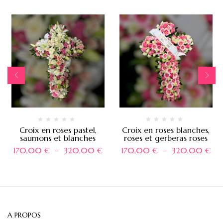
Croix en roses pastel,
Croix en roses blanches,
saumons et blanches
roses et gerberas roses
170,00
€
–
320,00
€
170,00
€
–
320,00
€
A PROPOS